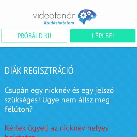
PRÓBÁLD KI!
LÉPJ BE!
DIÁK REGISZTRÁCIÓ
Csupán egy nicknév és egy jelszó
szükséges! Ugye nem állsz meg
félúton?
Kérlek ügyelj az nicknév helyes