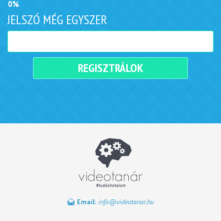
0%
JELSZÓ MÉG EGYSZER
REGISZTRÁLOK
Email:
info@videotanar.hu