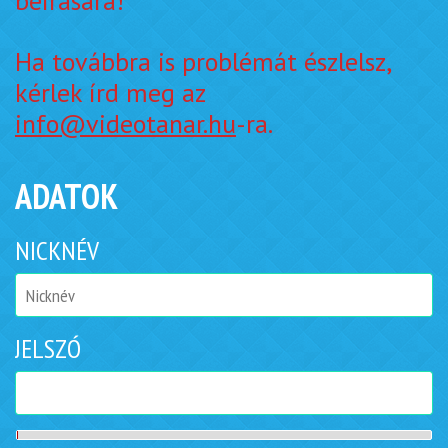
beírására!
Ha továbbra is problémát észlelsz,
kérlek írd meg az
info@videotanar.hu
-ra.
ADATOK
NICKNÉV
JELSZÓ